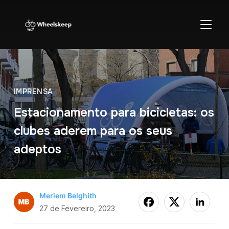
ALTER
IMPRENSA
Estacionamento para bicicletas: os
clubes aderem para os seus
adeptos
Meriem Belghith
27 de Fevereiro, 2023