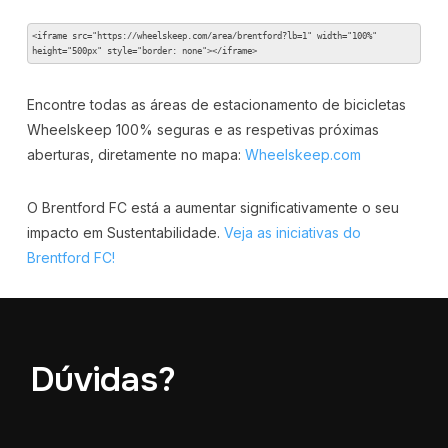
<iframe src="https://wheelskeep.com/area/brentford?lb=1" width="100%" 
height="500px" style="border: none"></iframe>
Encontre todas as áreas de estacionamento de bicicletas
Wheelskeep 100% seguras e as respetivas próximas
aberturas, diretamente no mapa:
Wheelskeep.com
O Brentford FC está a aumentar significativamente o seu
impacto em Sustentabilidade.
Veja as iniciativas do
Brentford FC!
Dúvidas?