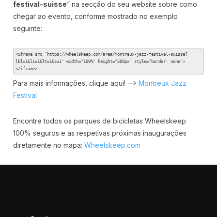
festival-suisse
” na secção do seu website sobre como
chegar ao evento, conforme mostrado no exemplo
seguinte:
<iframe src="https://wheelskeep.com/area/montreux-jazz-festival-suisse?
lbl=1&ls=1&lt=1&z=1" width="100%" height="500px" style="border: none">
</iframe>
Para mais informações, clique aqui! –>
Montreux Jazz
Festival
Encontre todos os parques de bicicletas Wheelskeep
100% seguros e as respetivas próximas inaugurações
diretamente no mapa:
Wheelskeep.com