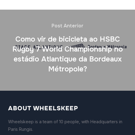
Post Anterior
Como vir de bicicleta ao HSBC
Rugby 7 World Championship no
estádio Atlantique da Bordeaux
Métropole?
ABOUT WHEELSKEEP
Wheelskeep is a team of 10 people, with Headquarters in
Paris Rungis.