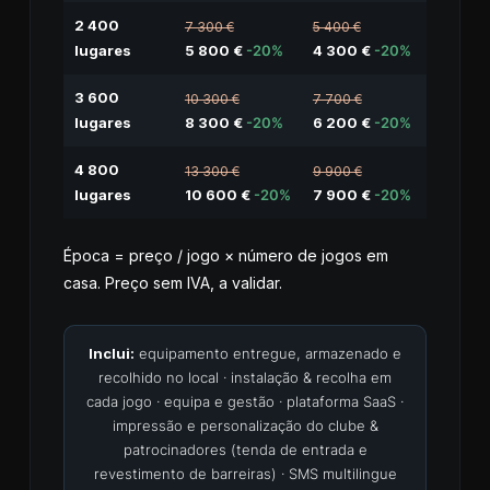
2 400
7 300 €
5 400 €
lugares
5 800 €
-20%
4 300 €
-20%
3 600
10 300 €
7 700 €
lugares
8 300 €
-20%
6 200 €
-20%
4 800
13 300 €
9 900 €
lugares
10 600 €
-20%
7 900 €
-20%
Época = preço / jogo × número de jogos em
casa. Preço sem IVA, a validar.
Inclui:
equipamento entregue, armazenado e
recolhido no local · instalação & recolha em
cada jogo · equipa e gestão · plataforma SaaS ·
impressão e personalização do clube &
patrocinadores (tenda de entrada e
revestimento de barreiras) · SMS multilingue