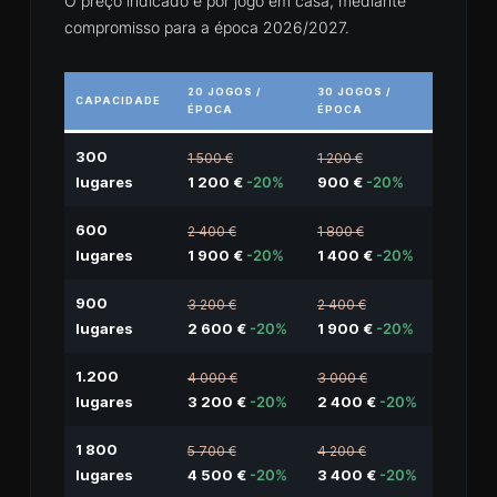
O preço indicado é por jogo em casa, mediante
compromisso para a época 2026/2027.
20 JOGOS /
30 JOGOS /
CAPACIDADE
ÉPOCA
ÉPOCA
300
1 500 €
1 200 €
lugares
1 200 €
-20%
900 €
-20%
600
2 400 €
1 800 €
lugares
1 900 €
-20%
1 400 €
-20%
900
3 200 €
2 400 €
lugares
2 600 €
-20%
1 900 €
-20%
1.200
4 000 €
3 000 €
lugares
3 200 €
-20%
2 400 €
-20%
1 800
5 700 €
4 200 €
lugares
4 500 €
-20%
3 400 €
-20%