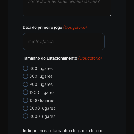
Data do primeiro jogo
(Obrigatório)
MM
barra
Tamanho do Estacionamento
(Obrigatório)
DD
barra
300 lugares
AAAA
600 lugares
900 lugares
1200 lugares
1500 lugares
2000 lugares
3000 lugares
Indique-nos o tamanho do pack de que