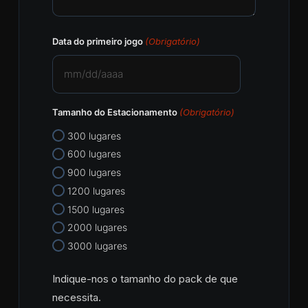
Data do primeiro jogo
(Obrigatório)
MM
barra
Tamanho do Estacionamento
(Obrigatório)
DD
barra
300 lugares
AAAA
600 lugares
900 lugares
1200 lugares
1500 lugares
2000 lugares
3000 lugares
Indique-nos o tamanho do pack de que
necessita.