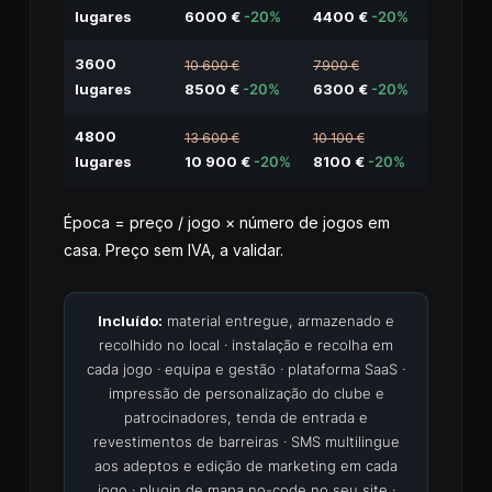
lugares
6000 €
-20%
4400 €
-20%
3600
10 600 €
7900 €
lugares
8500 €
-20%
6300 €
-20%
4800
13 600 €
10 100 €
lugares
10 900 €
-20%
8100 €
-20%
Época = preço / jogo × número de jogos em
casa. Preço sem IVA, a validar.
Incluído:
material entregue, armazenado e
recolhido no local · instalação e recolha em
cada jogo · equipa e gestão · plataforma SaaS ·
impressão de personalização do clube e
patrocinadores, tenda de entrada e
revestimentos de barreiras · SMS multilingue
aos adeptos e edição de marketing em cada
jogo · plugin de mapa no-code no seu site ·