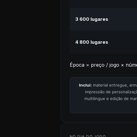
3 600 lugares
4 800 lugares
Época = preço / jogo × núme
Inclui:
material entregue, arma
impressão de personalizaçã
multilingue e edição de ma
NO DIA DO JOGO