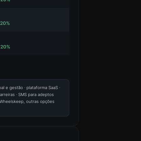
-20%
-20%
l e gestão · plataforma SaaS ·
arreiras · SMS para adeptos
e Wheelskeep, outras opções