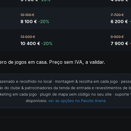
10 100 €
7 700 €
8 100 €
-20%
6 200 €
13 000 €
9 900 €
10 400 €
-20%
7 900 €
ro de jogos em casa. Preço sem IVA, a validar.
zenado e recolhido no local · montagem & recolha em cada jogo · pessoa
o do clube & patrocinadores da tenda de entrada e revestimentos de b
rketing em cada jogo · plugin de mapa sem código no seu site · suport
disponíveis:
ver as opções no Pacote Arena