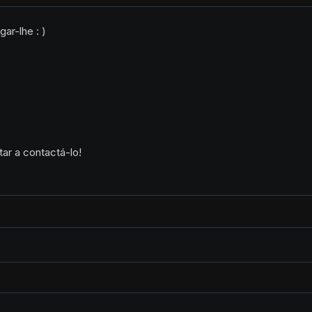
ar-lhe : )
r a contactá-lo!