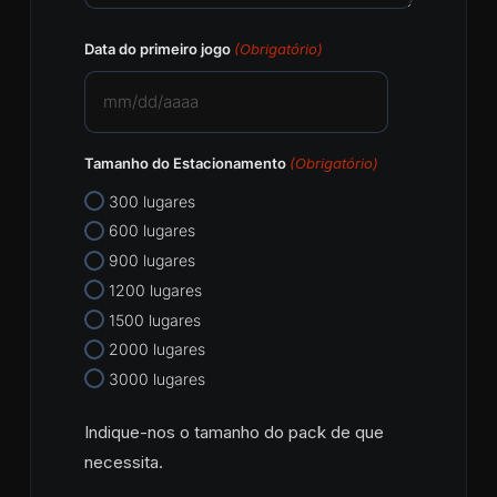
Data do primeiro jogo
(Obrigatório)
MM
barra
Tamanho do Estacionamento
(Obrigatório)
DD
barra
300 lugares
AAAA
600 lugares
900 lugares
1200 lugares
1500 lugares
2000 lugares
3000 lugares
Indique-nos o tamanho do pack de que
necessita.