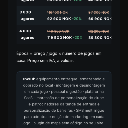
3 600
116 100 NOK
87 300 NOK
lugares
92 900 NOK
-20%
69 900 NOK
-20%
4 800
149 300 NOK
112 200 NOK
lugares
119 500 NOK
-20%
89 800 NOK
-20%
Época = preço / jogo × número de jogos em
casa. Preço sem IVA, a validar.
Inclui:
equipamento entregue, armazenado e
dobrado no local · montagem e desmontagem
em cada jogo · pessoal e gestão · plataforma
SaaS · impressão de personalização do clube
e patrocinadores da tenda de entrada e
personalização de barreiras · SMS multilingue
para adeptos e edição de marketing em cada
jogo · plugin de mapa sem código no seu site ·